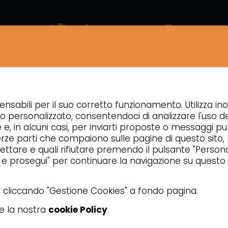
ZIENDA
NEWS
CONTATTI
APPROFONDIMENTI
ensabili per il suo corretto funzionamento. Utilizza ino
REFRIGERAZIONE
VETRINETTE REFRIGERATE PER PIZZERIA
o personalizzato, consentendoci di analizzare l'uso de
e e, in alcuni casi, per inviarti proposte o messaggi pub
 di terze parti che compaiono sulle pagine di questo sito
ttare e quali rifiutare premendo il pulsante "Personal
a e prosegui" per continuare la navigazione su questo 
ta cliccando "Gestione Cookies" a fondo pagina.
re la nostra
cookie Policy
.