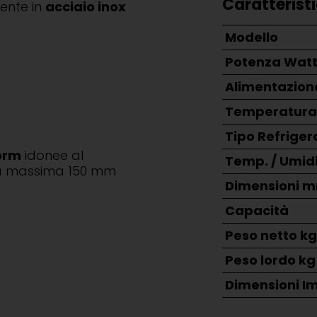
Caratterist
mente in
acciaio inox
Modello
Potenza Wat
Alimentazion
Temperatura
Tipo Refriger
orm
idonee al
Temp. / Umid
zza massima 150 mm
Dimensioni 
Capacità
Peso netto k
Peso lordo kg
Dimensioni I