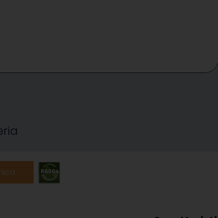
eria
nica