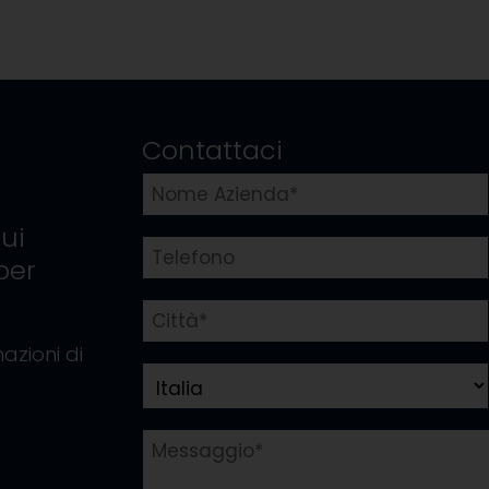
Contattaci
ui
per
azioni di