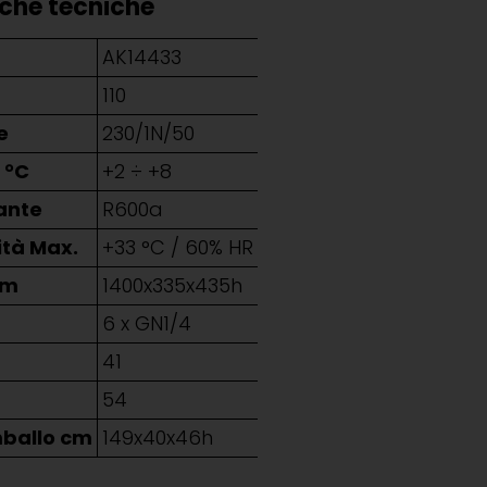
iche tecniche
AK14433
t
110
e
230/1N/50
 °C
+2 ÷ +8
ante
R600a
ità Max.
+33 °C / 60% HR
mm
1400x335x435h
6 x GN1/4
g
41
54
mballo cm
149x40x46h