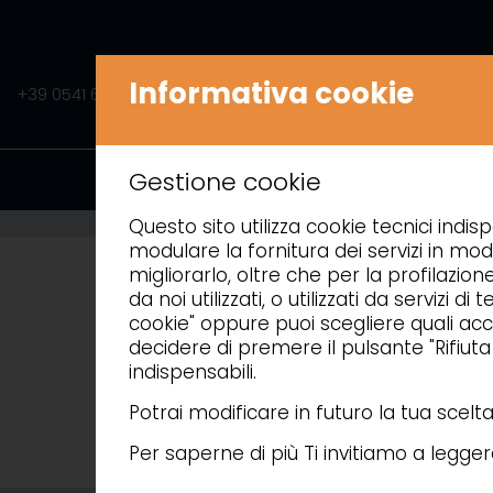
Informativa cookie
+39 0541 675541
INFO@AMITEK.IT
PRODOTTI
A
Gestione cookie
Questo sito utilizza cookie tecnici indisp
modulare la fornitura dei servizi in mod
migliorarlo, oltre che per la profilazion
da noi utilizzati, o utilizzati da servizi
cookie" oppure puoi scegliere quali acce
decidere di premere il pulsante "Rifiut
indispensabili.
Potrai modificare in futuro la tua scel
Per saperne di più Ti invitiamo a legge