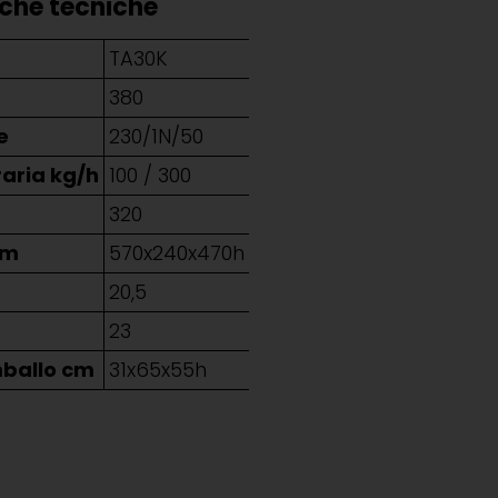
iche tecniche
TA30K
t
380
e
230/1N/50
aria kg/h
100 / 300
320
mm
570x240x470h
g
20,5
23
mballo cm
31x65x55h