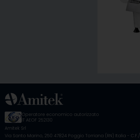
Operatore economico autorizzato
IT AEOF 252130
Amitek Srl
Via Santo Marino, 250
47824 Poggio Torriana (RN) Italia
- C.F.