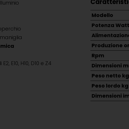
Caratterist
lluminio
Modello
Potenza Wat
coperchio
Alimentazion
 maniglia
Produzione or
rmica
Rpm
i E2, E10, H10, D10 e Z4
Dimensioni 
Peso netto k
Peso lordo kg
Dimensioni i