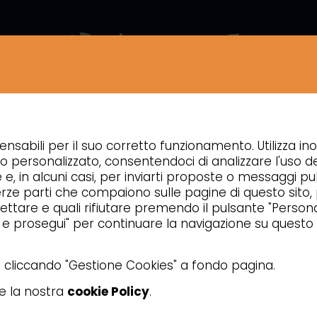
ZIENDA
NEWS
CONTATTI
APPROFONDIMENTI
ensabili per il suo corretto funzionamento. Utilizza ino
PREPARAZIONE
TAGLIAVERDURA
o personalizzato, consentendoci di analizzare l'uso de
e e, in alcuni casi, per inviarti proposte o messaggi pub
 di terze parti che compaiono sulle pagine di questo sito
ttare e quali rifiutare premendo il pulsante "Personal
a e prosegui" per continuare la navigazione su questo 
ta cliccando "Gestione Cookies" a fondo pagina.
re la nostra
cookie Policy
.