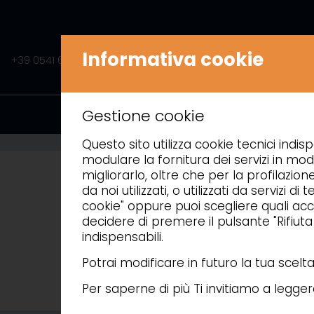
Informativa cookie
+39 0541 675541
INFO@AMITEK.IT
PRODOTTI
A
Gestione cookie
Questo sito utilizza cookie tecnici indisp
modulare la fornitura dei servizi in mod
migliorarlo, oltre che per la profilazion
da noi utilizzati, o utilizzati da servizi
cookie" oppure puoi scegliere quali acce
decidere di premere il pulsante "Rifiut
indispensabili.
Potrai modificare in futuro la tua scel
Per saperne di più Ti invitiamo a legge