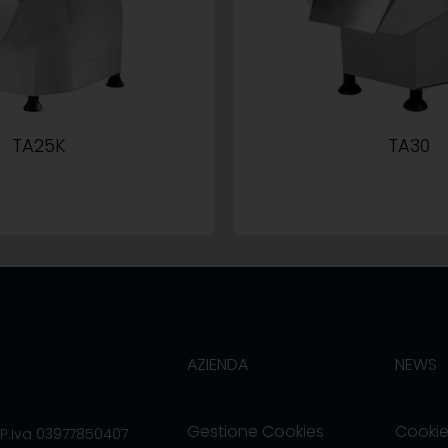
TA25K
TA30
AZIENDA
NEWS
Gestione Cookies
Cookie
/P.Iva 03977850407