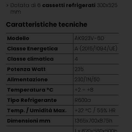
Dotata di 6
cassetti refrigerati
300x525
mm
Caratteristiche tecniche
Modello
AK923V-6D
Classe Energetica
A (2015/1094/UE)
Classe climatica
4
Potenza Watt
235
Alimentazione
230/1N/50
Temperatura °C
+2 ÷ +8
Tipo Refrigerante
R600a
Temp. / Umidità Max.
+32 °C / 55% HR
Dimensioni mm
1365x700x875h
1 x 820x580x500h