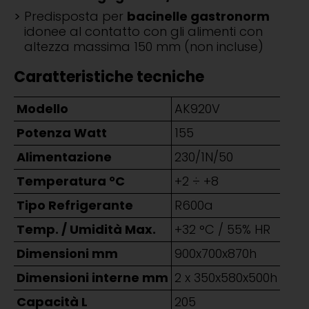
Predisposta per
bacinelle gastronorm
idonee al contatto con gli alimenti con
altezza massima 150 mm (non incluse)
Caratteristiche tecniche
Modello
AK920V
Potenza Watt
155
Alimentazione
230/1N/50
Temperatura °C
+2 ÷ +8
Tipo Refrigerante
R600a
Temp. / Umidità Max.
+32 °C / 55% HR
Dimensioni mm
900x700x870h
Dimensioni interne mm
2 x 350x580x500h
Capacità L
205