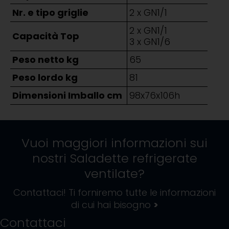
Nr. e tipo griglie
2 x GN1/1
2 x GN1/1
Capacità Top
3 x GN1/6
Peso netto kg
65
Peso lordo kg
81
Dimensioni Imballo cm
98x76x106h
Vuoi maggiori informazioni sui
nostri
Saladette refrigerate
ventilate
?
Contattaci! Ti forniremo tutte le informazioni
di cui hai bisogno
>
Contattaci