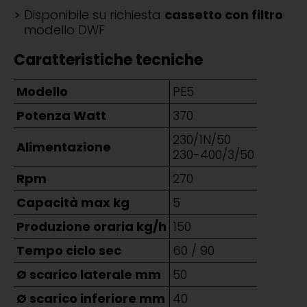
Disponibile su richiesta
cassetto con filtro
modello DWF
Caratteristiche tecniche
Modello
PE5
Potenza Watt
370
230/1N/50
Alimentazione
230-400/3/50
Rpm
270
Capacità max kg
5
Produzione oraria kg/h
150
Tempo ciclo sec
60 / 90
Ø scarico laterale mm
50
Ø scarico inferiore mm
40