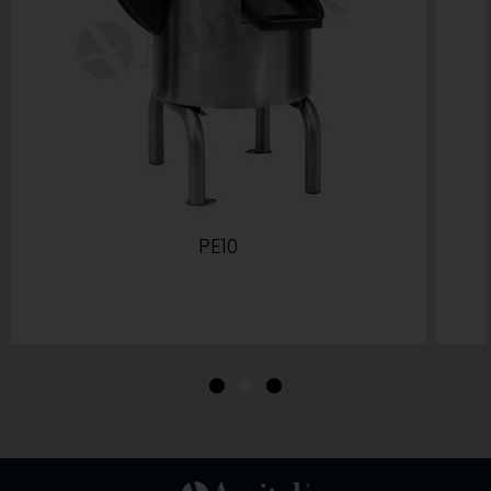
PE10
•
•
•