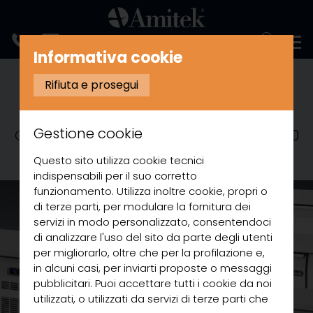
ENGLISH
Informativa cookie
martedì 22 febbraio 2022
Rifiuta e prosegui
Banchi refrigerati h=650 mm
La nostra offerta di banchi refrigerati
Gestione cookie
GN1/1 si arricchisce dei modelli con h=650
mm
Questo sito utilizza cookie tecnici
indispensabili per il suo corretto
funzionamento. Utilizza inoltre cookie, propri o
di terze parti, per modulare la fornitura dei
servizi in modo personalizzato, consentendoci
di analizzare l'uso del sito da parte degli utenti
per migliorarlo, oltre che per la profilazione e,
in alcuni casi, per inviarti proposte o messaggi
pubblicitari. Puoi accettare tutti i cookie da noi
utilizzati, o utilizzati da servizi di terze parti che