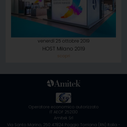
venerdì 25 ottobre 2019
HOST Milano 2019
Operatore economico autorizzato
IT AEOF 252130
Amitek Srl
Via Santo Marino, 250
47824 Poggio Torriana (RN) Italia
-