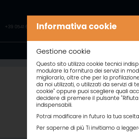
Informativa cookie
+39 0541 675541
INFO@AMITEK.IT
PRODOTTI
A
Gestione cookie
Questo sito utilizza cookie tecnici indisp
modulare la fornitura dei servizi in mod
migliorarlo, oltre che per la profilazion
da noi utilizzati, o utilizzati da servizi
cookie" oppure puoi scegliere quali acce
decidere di premere il pulsante "Rifiut
indispensabili.
Potrai modificare in futuro la tua scel
Per saperne di più Ti invitiamo a legge