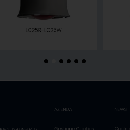
LC25R-LC25W
•
•
•
•
•
•
AZIENDA
NEWS
Gestione Cookies
Cookie
/P.Iva 03977850407