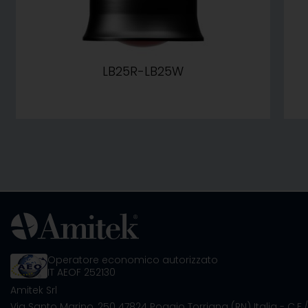
LB25R-LB25W
Operatore economico autorizzato
IT AEOF 252130
Amitek Srl
Via Santo Marino, 250
47824 Poggio Torriana (RN) Italia
- C.F.