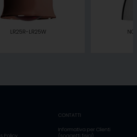
LR25R-LR25W
NC
CONTATTI
Informativa per Clienti
s Policy
(soggetti fisici)