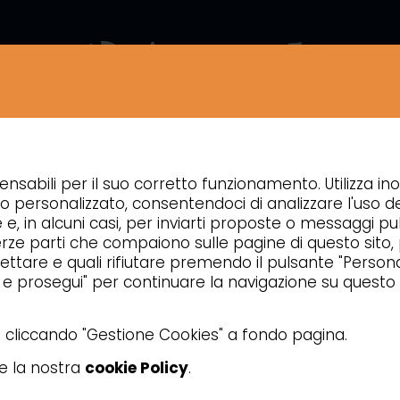
ZIENDA
NEWS
CONTATTI
APPROFONDIMENTI
ensabili per il suo corretto funzionamento. Utilizza ino
COTTURA
LAMPADE RISCALDANTI IR E SCALDAFRITTI
o personalizzato, consentendoci di analizzare l'uso de
e e, in alcuni casi, per inviarti proposte o messaggi pub
 di terze parti che compaiono sulle pagine di questo sito
ttare e quali rifiutare premendo il pulsante "Personal
a e prosegui" per continuare la navigazione su questo 
ta cliccando "Gestione Cookies" a fondo pagina.
re la nostra
cookie Policy
.