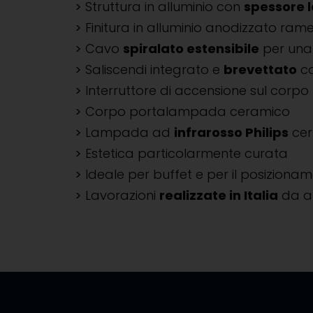
Struttura in alluminio con
spessore 
Finitura in alluminio anodizzato ra
Cavo
spiralato estensibile
per una 
Saliscendi integrato e
brevettato
co
Interruttore di accensione sul cor
Corpo portalampada ceramico
Lampada ad
infrarosso Philips
cer
Estetica particolarmente curata
Ideale per buffet e per il posiziona
Lavorazioni
realizzate in Italia
da ar