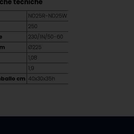
iche tecniche
ND25R-ND25W
t
250
e
230/1N/50-60
mm
Ø225
g
1,08
1,9
mballo cm
40x30x35h