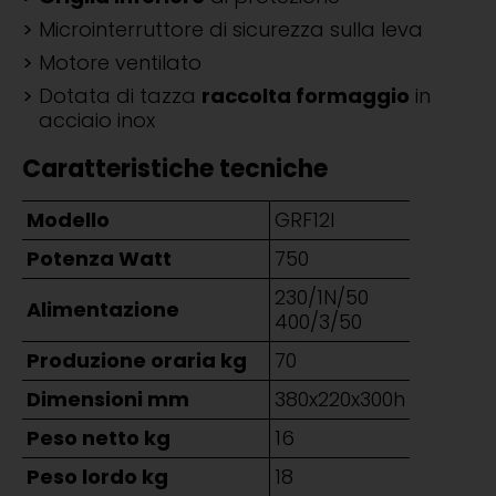
Microinterruttore di sicurezza sulla leva
Motore ventilato
Dotata di tazza
raccolta formaggio
in
acciaio inox
Caratteristiche tecniche
Modello
GRF12I
Potenza Watt
750
230/1N/50
Alimentazione
400/3/50
Produzione oraria kg
70
Dimensioni mm
380x220x300h
Peso netto kg
16
Peso lordo kg
18