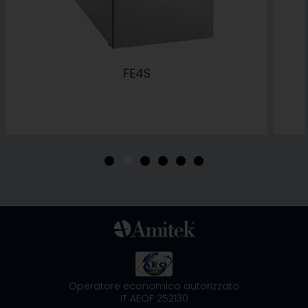
FE4S
•
•
•
•
•
•
Operatore economico autorizzato
IT AEOF 252130