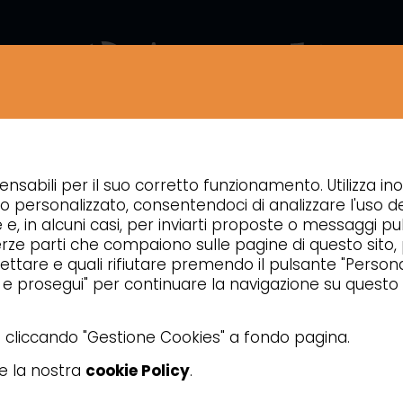
ZIENDA
NEWS
CONTATTI
APPROFONDIMENTI
ensabili per il suo corretto funzionamento. Utilizza ino
COTTURA
FORNI PIZZERIA ELETTRICI
o personalizzato, consentendoci di analizzare l'uso de
e e, in alcuni casi, per inviarti proposte o messaggi pub
 di terze parti che compaiono sulle pagine di questo sito
ttare e quali rifiutare premendo il pulsante "Personal
a e prosegui" per continuare la navigazione su questo 
ta cliccando "Gestione Cookies" a fondo pagina.
re la nostra
cookie Policy
.