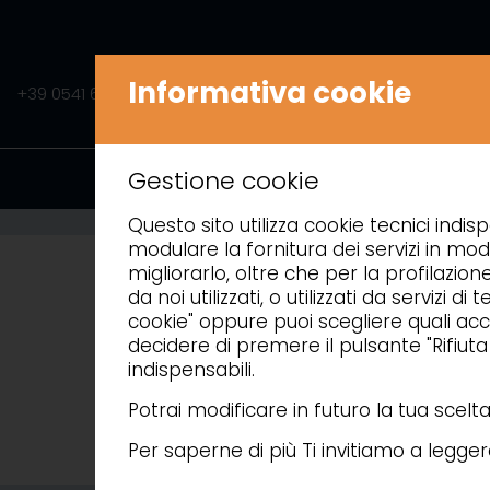
Informativa cookie
+39 0541 675541
INFO@AMITEK.IT
PRODOTTI
A
Gestione cookie
Questo sito utilizza cookie tecnici indisp
modulare la fornitura dei servizi in mod
migliorarlo, oltre che per la profilazion
da noi utilizzati, o utilizzati da servizi
cookie" oppure puoi scegliere quali acce
decidere di premere il pulsante "Rifiut
indispensabili.
Potrai modificare in futuro la tua scel
Per saperne di più Ti invitiamo a legge