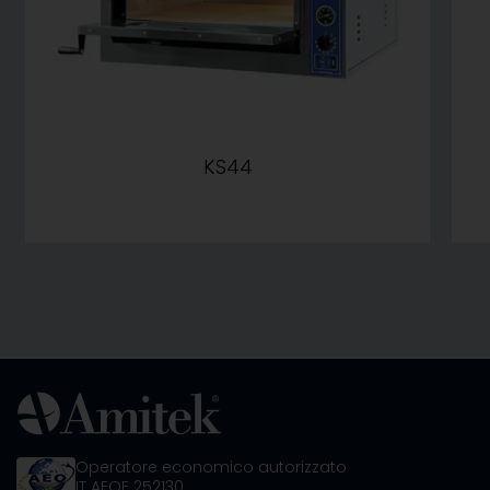
KS44
Operatore economico autorizzato
IT AEOF 252130