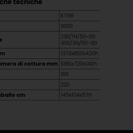
iche tecniche
KT6R
t
9000
230/1N/50-60
e
400/3N/50-60
mm
1370x850x420h
amera di cottura mm
1080x720x140h
g
195
220
mballo cm
145x104x57h