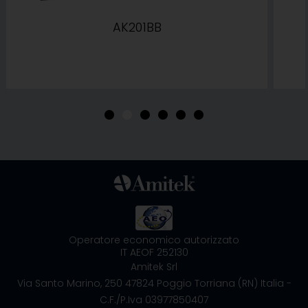
AK201BB
•
•
•
•
•
•
Operatore economico autorizzato
IT AEOF 252130
Amitek Srl
Via Santo Marino, 250
47824 Poggio Torriana (RN) Italia
-
C.F./P.Iva 03977850407